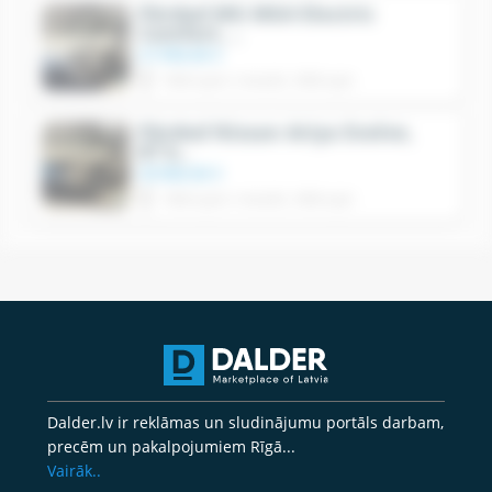
Pārdod MG MG4 Electric
Comfort, ..
21'990.00 €
Mārupes novads, Mārupe
Skatīt
Pārdod Nissan Ariya Evolve,
87 k..
36'800.00 €
Mārupes novads, Mārupe
Skatīt
Dalder.lv ir reklāmas un sludinājumu portāls darbam,
precēm un pakalpojumiem Rīgā...
Vairāk..