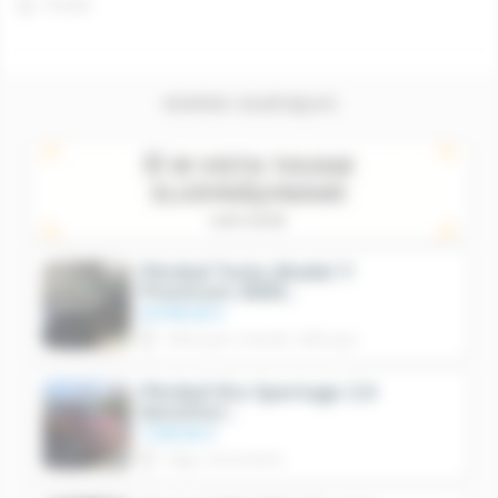
Printēt
Ieteiktie sludinājumi
Pārdod Tesla Model Y
Premium AWD..
49'990.00 €
Mārupes novads, Mārupe
Skatīt
Pārdod Kia Sportage 2.0
benzīns/..
7'500.00 €
Rīga, Purvciems
Skatīt