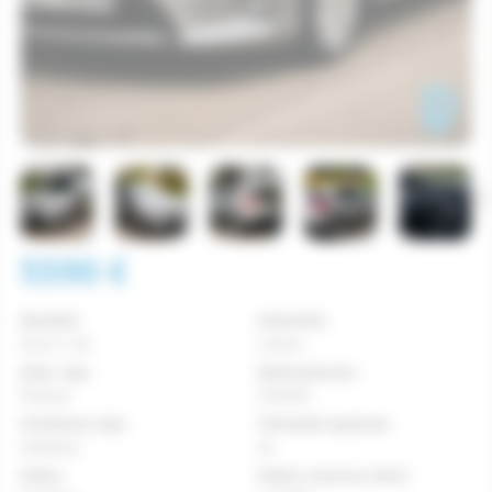
5590
€
Modelis
Stāvoklis
Auris 1.4d
Lietots
Slud. tips
Nobraukums
Pārdod
210000
Virsbūves tips
Tehniskā apskate
Hečbeks
Jā
Krāsa
Valsts numura zīme