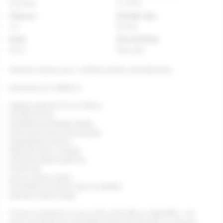
Sudraba
LI-7635
Tilpums
Dzinēja tips
1.4
Dīzelis
Gads
Ātrumkārba
2013
Manuāla
Pārdodu Toyota Auris 1.4 dīzelis, 66 kW, manuālā karba.
Nobraukums 210000 km
Vidējais patēriņš 4.5 l uz 100 km
Klimatkontrole
Apsildāmie priekšējie sēdekļi
Autonomā motora ātrā apsilde
Atpakaļskata kamera
Elektriski logi un spoguļi
LED dienas gaitas gaismas
Tonēti logi
Jaunas vasaras riepas
Komplektā arī ziemas riepu komplekts
Apkopes veiktas laicīgi.
Toyota ir pazīstama ar savu izcilo uzticamību un ilgmūžību – šis
Auris nav izņēmums. Paredzēts daudz vēl nobraukt un uzticami